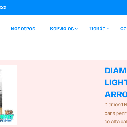
222
GHT ADULTO CORDERO Y ARROZ
Nosotros
Servicios
Tienda
Co
DIAM
LIGH
ARR
Diamond N
para perr
de alta c