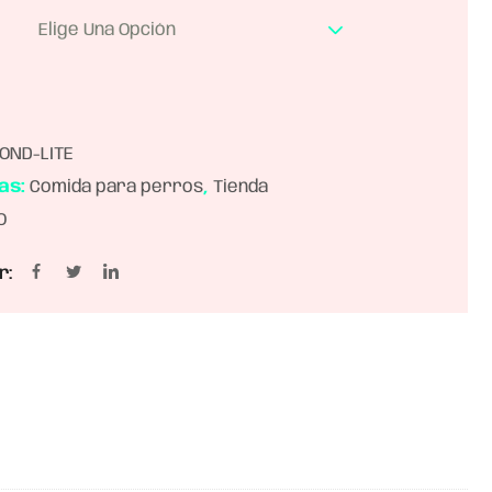
Elige Una Opción
OND-LITE
as:
Comida para perros
,
Tienda
O
r: