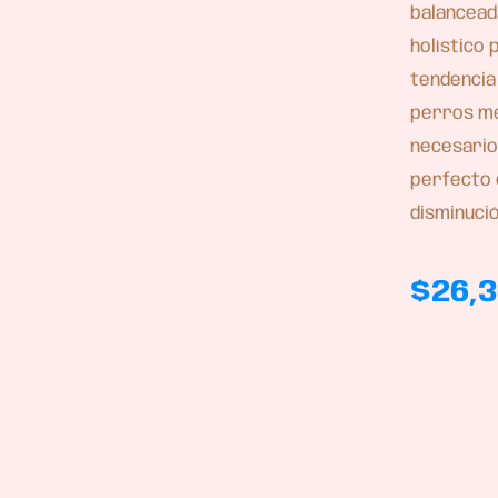
balancead
holístico
tendencia 
perros me
necesario
perfecto 
disminució
$
26,3