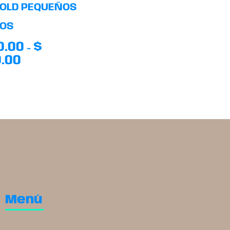
GOLD PEQUEÑOS
OS
0.00
$
-
.00
Menú