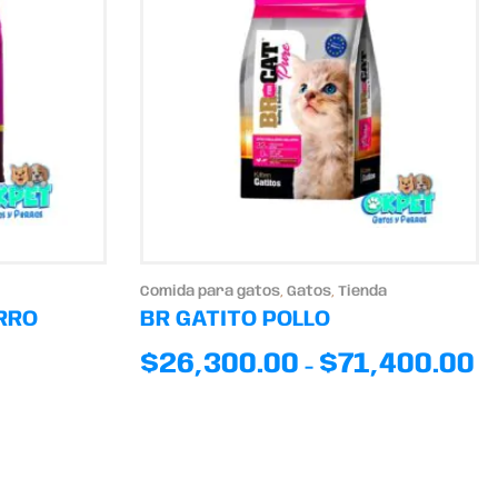
Comida para gatos
,
Gatos
,
Tienda
RRO
BR GATITO POLLO
$
26,300.00
$
71,400.00
-