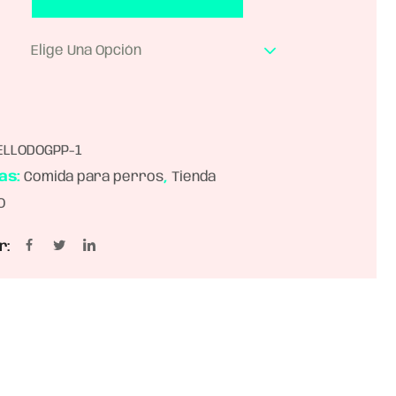
Elige Una Opción
LLODOGPP-1
as:
Comida para perros
,
Tienda
O
r: