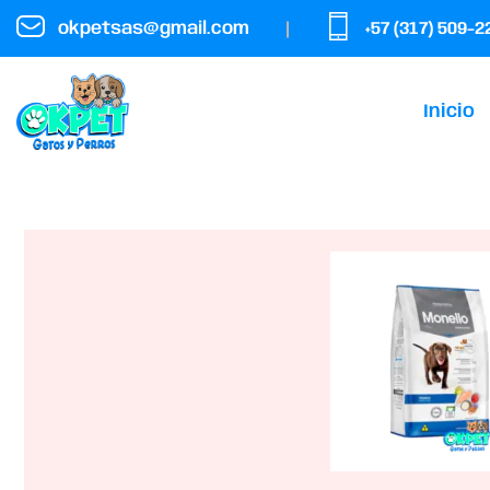
okpetsas@gmail.com
+57 (317) 509-2
Home
Productos
MONELLO PERRO PUPPY
Inicio