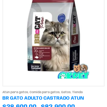
Atún para gatos
,
Comida para gatos
,
Gatos
,
Tienda
BR GATO ADULTO CASTRADO ATUN
$
28,600.00
$
83,900.00